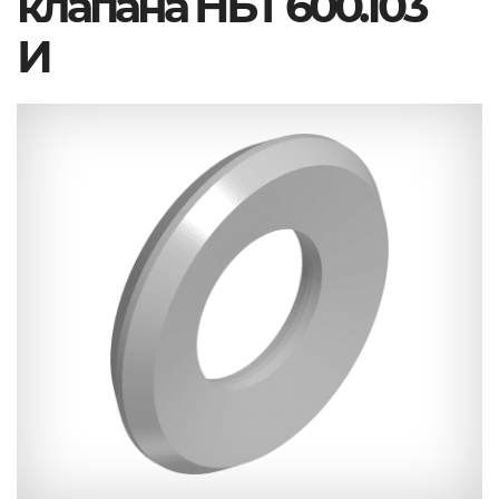
клапана НБТ 600.103
И