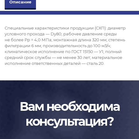
Описание
Специальные характеристики продукции (СХП): диаметр
условного прохода — Dy80; рабочее давление среды
не более Рр = 4,0 МПа; монтажная длина 320 мм; степень
фильтрации 6 мм; производительность до 100 м
3
/ч;
климатическое исполнение по ГОСТ 15150 — У1; полный
средний срок службы — не менее 30 лет; материальное
исполнение ответственных деталей — сталь 20.
Вам необходима
консультация?