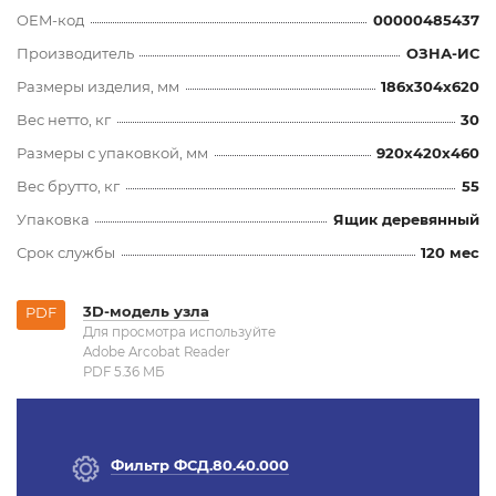
OEM-код
00000485437
Производитель
ОЗНА-ИС
Размеры изделия, мм
186x304x620
Вес нетто, кг
30
Размеры с упаковкой, мм
920x420x460
Вес брутто, кг
55
Упаковка
Ящик деревянный
Срок службы
120 мес
3D-модель узла
PDF
Для просмотра используйте
Adobe Arcobat Reader
PDF 5.36 MБ
Фильтр ФСД.80.40.000