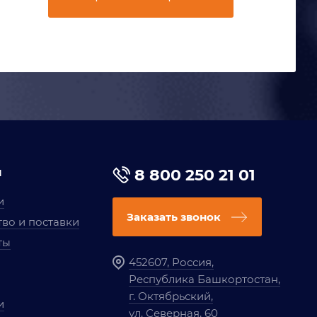
я
8 800 250 21 01
и
Заказать звонок
во и поставки
ты
452607, Россия,
Республика Башкортостан,
г. Октябрьский,
и
ул. Северная, 60