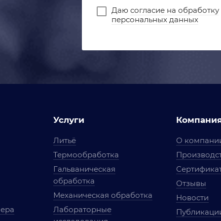
Даю
согласие на обработку
персональных данных
Услуги
Компани
Литьё
О компани
Термообработка
Производст
Гальваническая
Сертифика
обработка
Отзывы
Механическая обработка
Новости
мера
Лабораторные
Публикаци