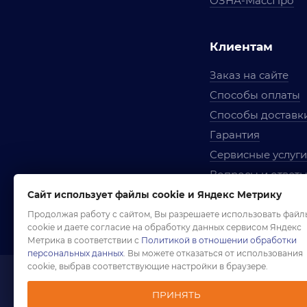
ОЗНА-МассПро
Клиентам
Заказ на сайте
Способы оплаты
Способы доставк
Гарантия
Сервисные услуги
Вопросы и ответ
Условия сотрудни
Сайт использует файлы cookie и Яндекс Метрику
Правила использ
Продолжая работу с сайтом, Вы разрешаете использовать файл
cookie и даете согласие на обработку данных сервисом Яндекс
Метрика в соответствии с
Политикой в отношении обработки
персональных данных
. Вы можете отказаться от использования
cookie, выбрав соответствующие настройки в браузере.
1958-2026 ©
Комп
ПРИНЯТЬ