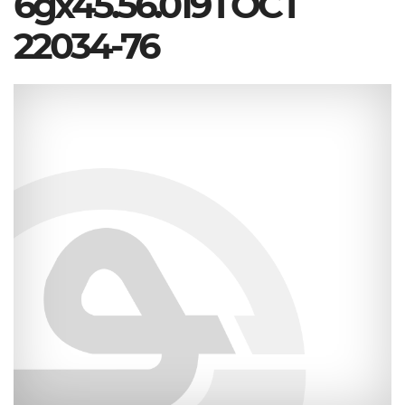
6gx45.56.019 ГОСТ
22034-76