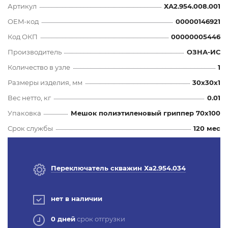
Артикул
ХА2.954.008.001
OEM-код
00000146921
Код ОКП
00000005446
Производитель
ОЗНА-ИС
Количество в узле
1
Размеры изделия, мм
30x30x1
Вес нетто, кг
0.01
Упаковка
Мешок полиэтиленовый гриппер 70х100
Срок службы
120 мес
Переключатель скважин Ха2.954.034
нет в наличии
0 дней
срок отгрузки