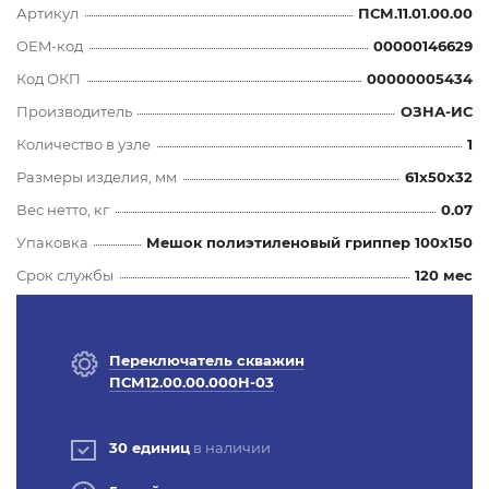
Артикул
ПСМ.11.01.00.00
OEM-код
00000146629
Код ОКП
00000005434
Производитель
ОЗНА-ИС
Количество в узле
1
Размеры изделия, мм
61x50x32
Вес нетто, кг
0.07
Упаковка
Мешок полиэтиленовый гриппер 100х150
Срок службы
120 мес
Переключатель скважин
ПСМ12.00.00.000Н-03
30 единиц
в наличии