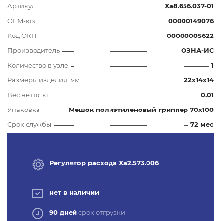
Артикул
Ха8.656.037-01
OEM-код
00000149076
Код ОКП
00000005622
Производитель
ОЗНА-ИС
Количество в узле
1
Размеры изделия, мм
22x14x14
Вес нетто, кг
0.01
Упаковка
Мешок полиэтиленовый гриппер 70х100
Срок службы
72 мес
Регулятор расхода Ха2.573.006
нет в наличии
90 дней
срок отгрузки