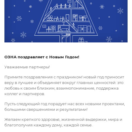
ОЗНА поздравляет с Новым Годом!
Уважаемые партнеры!
Примите поздравления с праздником! новый год приносит
веру в лучшее и объединяет вокруг главных ценностей: это
любовь к своим близким, взаимопонимание, поддержка
коллег и партнеров.
Пусть следующий год порадует нас всех новыми проектами,
большими свершениями и результатами!
Желаем крепкого здоровья, жизненной выдержки, мира и
благополучия каждому дому, каждой семье.